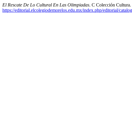
El Rescate De Lo Cultural En Las Olimpiadas
. C Colección Cultura
https://editorial.elcolegiodemorelos.edu.mx/index.php/editorial/catalo