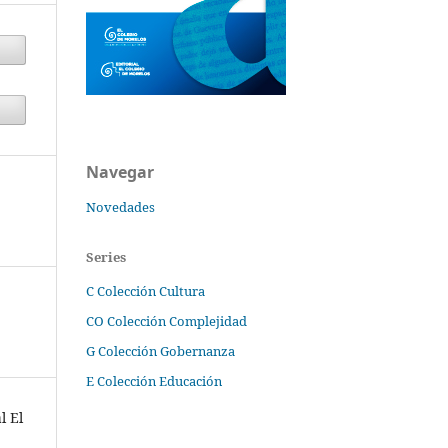
Navegar
Novedades
Series
C Colección Cultura
CO Colección Complejidad
G Colección Gobernanza
E Colección Educación
l El