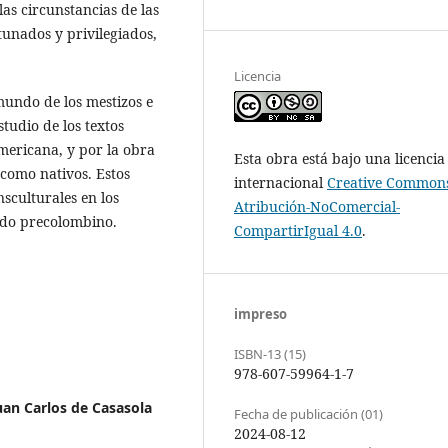
las circunstancias de las
tunados y privilegiados,
Licencia
mundo de los mestizos e
tudio de los textos
mericana, y por la obra
Esta obra está bajo una licencia
s como nativos. Estos
internacional
Creative Common
sculturales en los
Atribución-NoComercial-
ndo precolombino.
CompartirIgual 4.0
.
impreso
ISBN-13 (15)
978-607-59964-1-7
Juan Carlos de Casasola
Fecha de publicación (01)
2024-08-12